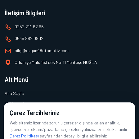
İletişim Bilgileri
0252 214 62 66
0535 982 08 12
bilgi@ozgun48otomotiv.com
Orhaniye Mah. 153 sok No:11 Menteşe MUĞLA
Alt Menü
Ana Sayfa
Hakkımızda
Çerez Tercihleriniz
Hizmetler
Web sitemiz üzerinde zorunlu çerezler dışında kalan analitik,
Galeri
işlevsel ve reklam/pazarlama çerezleri yalnızca izninizle kullanılır.
İletişim
Çerez Politikası
sayfasından detaylı bilgi alabilirsiniz.