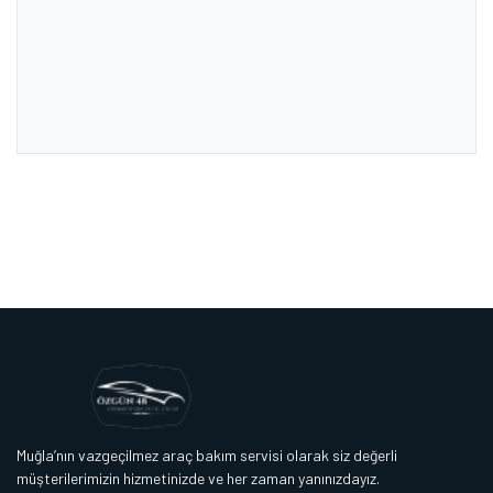
Muğla’nın vazgeçilmez araç bakım servisi olarak siz değerli
müşterilerimizin hizmetinizde ve her zaman yanınızdayız.