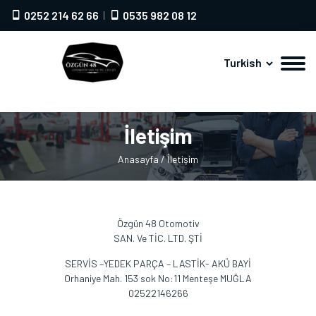
0252 214 62 66
0535 982 08 12
Turkish
İletişim
Anasayfa
/ İletişim
Özgün 48 Otomotiv
SAN. Ve TİC. LTD. ŞTİ
SERVİS –YEDEK PARÇA – LASTİK- AKÜ BAYİ
Orhaniye Mah. 153 sok No:11 Menteşe MUĞLA
02522146266